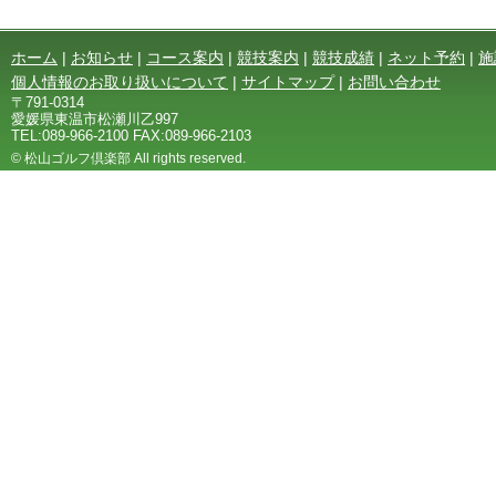
ホーム
|
お知らせ
|
コース案内
|
競技案内
|
競技成績
|
ネット予約
|
施
個人情報のお取り扱いについて
|
サイトマップ
|
お問い合わせ
〒791-0314
愛媛県東温市松瀬川乙997
TEL:089-966-2100 FAX:089-966-2103
© 松山ゴルフ倶楽部 All rights reserved.