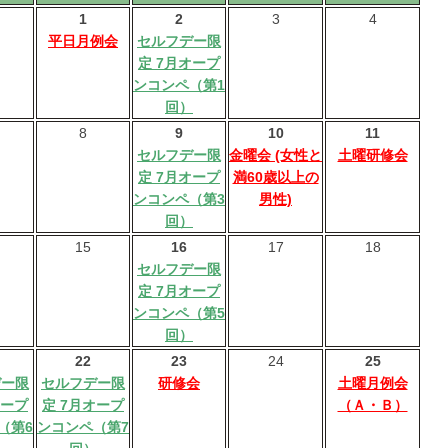
1
2
3
4
平日月例会
セルフデー限
定 7月オープ
ンコンペ（第1
回）
8
9
10
11
セルフデー限
金曜会 (女性と
土曜研修会
定 7月オープ
満60歳以上の
ンコンペ（第3
男性)
回）
15
16
17
18
セルフデー限
定 7月オープ
ンコンペ（第5
回）
22
23
24
25
デー限
セルフデー限
研修会
土曜月例会
オープ
定 7月オープ
（Ａ・Ｂ）
（第6
ンコンペ（第7