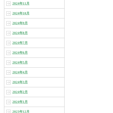
2024年11月
2024年10月
2024年9月
2024年8月
2024年7月
2024年6月
2024年5月
2024年4月
2024年3月
2024年2月
2024年1月
2023年12月