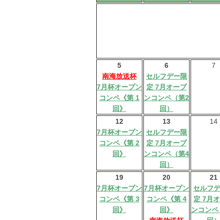
5
6
7
南海放送杯
セルフデー限
7月杯オープン
定 7月オープ
コンペ《第 1
ンコンペ（第2
回》
回）
12
13
14
7月杯オープン
セルフデー限
コンペ《第 2
定 7月オープ
回》
ンコンペ（第4
回）
19
20
21
7月杯オープン
7月杯オープン
セルフ
コンペ《第 3
コンペ《第 4
定 7月
回》
回》
ンコンペ