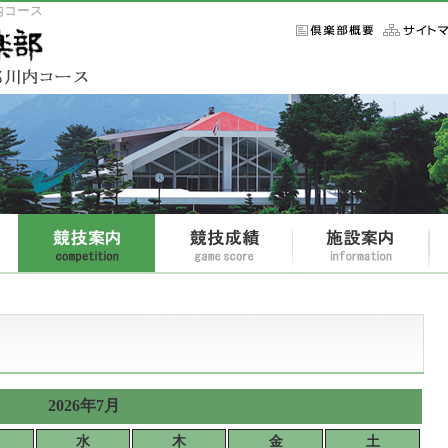
内コース
2026年7月
水
木
金
土