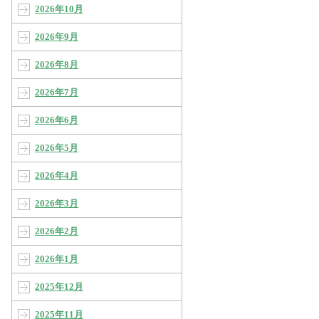
2026年10月
2026年9月
2026年8月
2026年7月
2026年6月
2026年5月
2026年4月
2026年3月
2026年2月
2026年1月
2025年12月
2025年11月