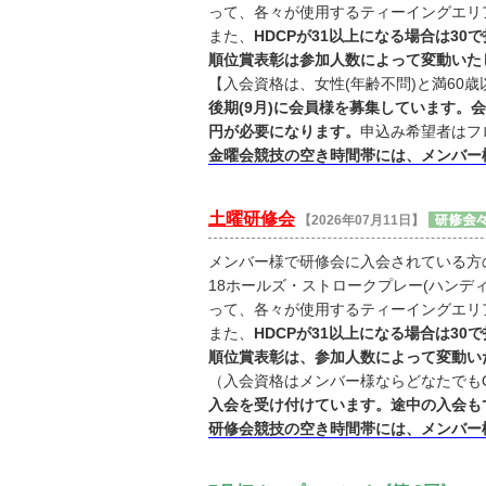
って、各々が使用するティーイングエリ
また、
HDCPが31以上になる場合は30
順位賞表彰は参加人数によって変動いた
【入会資格は、女性(年齢不問)と満60
後期(9月)に会員様を募集しています。会費
円が必要になります。
申込み希望者はフ
金曜会競技の空き時間帯には、メンバー
土曜研修会
【2026年07月11日】
メンバー様で研修会に入会されている方
18ホールズ・ストロークプレー(ハンデ
って、各々が使用するティーイングエリ
また、
HDCPが31以上になる場合は30
順位賞表彰は、参加人数によって変動い
（入会資格はメンバー様ならどなたでも
入会を受け付けています。途中の入会もで
研修会競技の空き時間帯には、メンバー