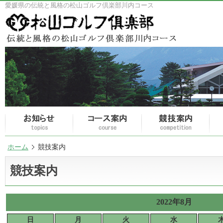
愛媛県の伝統と風格の松山ゴルフ倶楽部川内コース
ホーム
競技案内
競技案内
2022年8月
日
月
火
水