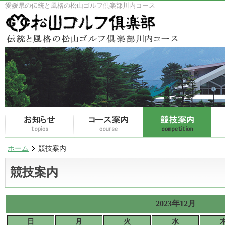
愛媛県の伝統と風格の松山ゴルフ倶楽部川内コース
ホーム
競技案内
競技案内
2023年12月
日
月
火
水