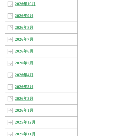
2026年10月
2026年9月
2026年8月
2026年7月
2026年6月
2026年5月
2026年4月
2026年3月
2026年2月
2026年1月
2025年12月
2025年11月