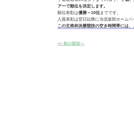
アーで順位を決定します。
順位表彰は
優勝～10位
までです。
入賞表彰は翌日以降に当倶楽部ホームペ
この主将杯決勝競技の空き時間帯には、
<< 前の競技へ