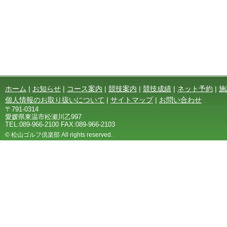
ホーム
|
お知らせ
|
コース案内
|
競技案内
|
競技成績
|
ネット予約
|
施
個人情報のお取り扱いについて
|
サイトマップ
|
お問い合わせ
〒791-0314
愛媛県東温市松瀬川乙997
TEL:089-966-2100 FAX:089-966-2103
© 松山ゴルフ倶楽部 All rights reserved.