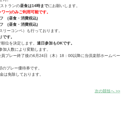
ストランの
昼食は14時まで
にお願いします。
ャワー)のみご利用可能です。
フ (昼食・消費税込)
フ (昼食・消費税込)
スリーコンペ）も行っております。
りです。
で順位を決定します。
連日参加もOKです。
参加人数により変動します。
員プレー終了後の6月24日（木）18：00以降に当倶楽部ホームペー
部のプレー優待券です。
料金は免除しております。
次の競技へ >>