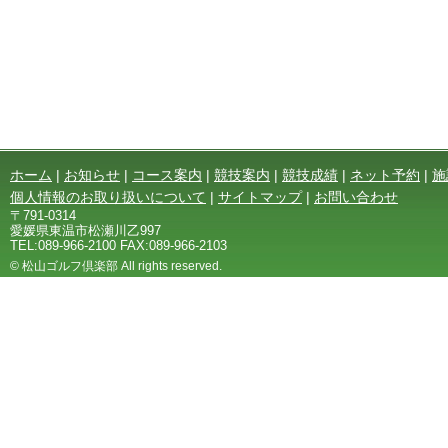
ホーム
|
お知らせ
|
コース案内
|
競技案内
|
競技成績
|
ネット予約
|
施
個人情報のお取り扱いについて
|
サイトマップ
|
お問い合わせ
〒791-0314
愛媛県東温市松瀬川乙997
TEL:089-966-2100 FAX:089-966-2103
© 松山ゴルフ倶楽部 All rights reserved.