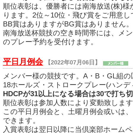
順位表彰は、優勝者には南海放送(株)
ります。2位～10位・飛び賞をご用意
BB賞はありますがBG賞はありません
南海放送杯競技の空き時間帯には、メ
のプレー予約を受付けます。
平日月例会
【2022年07月06日】
メンバー様の競技です。A・B・GL組
18ホールズ・ストロークプレー(ハンデ
HDCPが31以上になる場合は30で打ち
順位表彰は参加人数により変動致しま
この平日月例会と、土曜月例会或いは、
できます。
入賞表彰は翌日以降に当倶楽部ホームペ