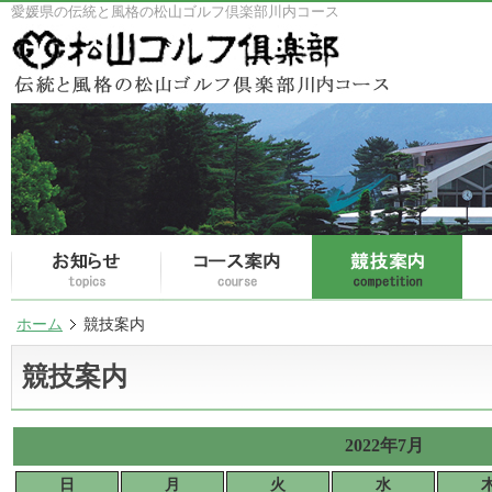
愛媛県の伝統と風格の松山ゴルフ倶楽部川内コース
ホーム
競技案内
競技案内
2022年7月
日
月
火
水