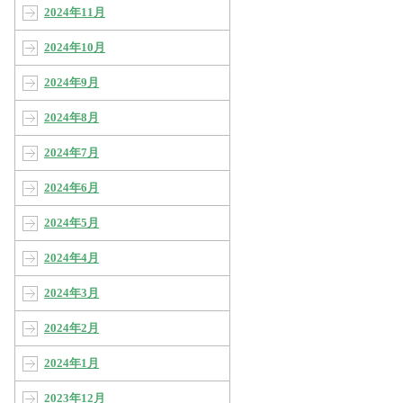
2024年11月
2024年10月
2024年9月
2024年8月
2024年7月
2024年6月
2024年5月
2024年4月
2024年3月
2024年2月
2024年1月
2023年12月