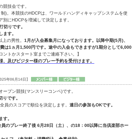
の競技会です。
ィ制)。本競技のHDCPは、ワールドハンディキャップシステムを使
ア別にHDCPを増減して決定します。
で打切りです。
します。
歳以上の男性。
1月が入会募集月になっております。以降中期(5月)、
は1ヵ月1,500円です。途中の入会もできますが1期分として6,000
ロントかスタート室までご連絡下さい。】
様、及びビジター様のプレー予約を受付けます。
025年06月14日】
オープン競技(マンスリーコンペ)です。
ち切りです。
者全員のスコアで順位を決定します。
連日の参加もOKです。
ます。
員のプレー終了後 6月28日（土）、の18：00以降に当倶楽部ホー
セルフ (参加料・消費税込、食事代別)