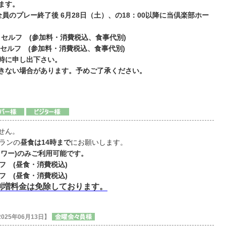
ます。
員のプレー終了後 6月28日（土）、の18：00以降に当倶楽部ホー
セルフ (参加料・消費税込、食事代別)
セルフ (参加料・消費税込、食事代別)
時に申し出下さい。
きない場合があります。予めご了承ください。
せん。
ランの
昼食は14時まで
にお願いします。
ャワー)のみご利用可能です。
フ (昼食・消費税込)
フ (昼食・消費税込)
割増料金は免除しております。
025年06月13日】