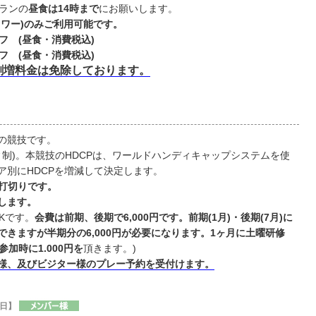
ランの
昼食は14時まで
にお願いします。
ャワー)のみご利用可能です。
フ (昼食・消費税込)
フ (昼食・消費税込)
割増料金は免除しております。
の競技です。
ィ制)。本競技のHDCPは、ワールドハンディキャップシステムを使
ア別にHDCPを増減して決定します。
で打切りです。
します。
Kです。
会費は前期、後期で6,000円です。前期(1月)・後期(7月)に
きますが半期分の6,000円が必要になります。1ヶ月に土曜研修
加時に1.000円を
頂きます。)
様、及びビジター様のプレー予約を受付けます。
1日】