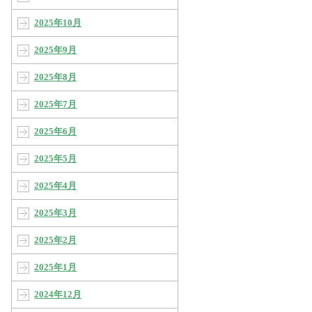
2025年10月
2025年9月
2025年8月
2025年7月
2025年6月
2025年5月
2025年4月
2025年3月
2025年2月
2025年1月
2024年12月