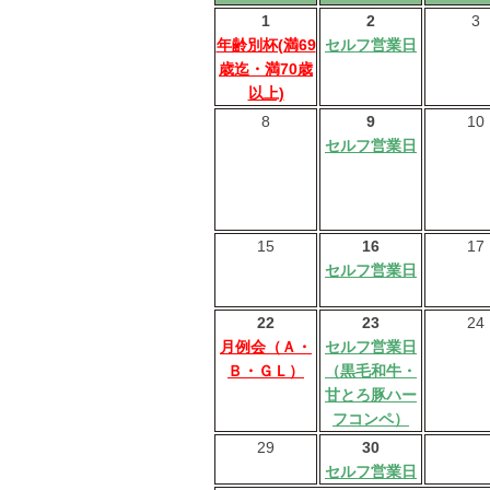
1
2
3
年齢別杯(満69
セルフ営業日
歳迄・満70歳
以上)
8
9
10
セルフ営業日
15
16
17
セルフ営業日
22
23
24
月例会（Ａ・
セルフ営業日
Ｂ・ＧＬ）
（黒毛和牛・
甘とろ豚ハー
フコンペ）
29
30
セルフ営業日