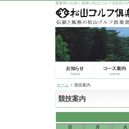
愛媛県の伝統と風格の松山ゴルフ倶楽部川
ホーム
競技案内
競技案内
日
月
火