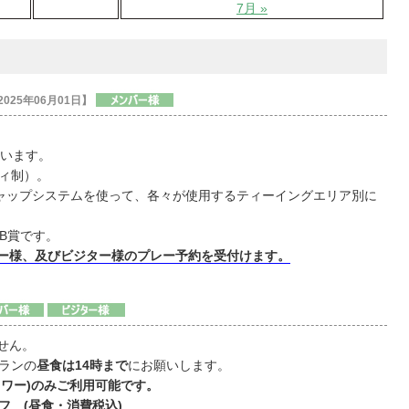
7月 »
2025年06月01日】
ています。
ディ制）。
キャップシステムを使って、各々が使用するティーイングエリア別に
B賞です。
ー様、及びビジター様のプレー予約を受付けます。
せん。
ランの
昼食は14時まで
にお願いします。
ャワー)のみご利用可能です。
フ (昼食・消費税込)