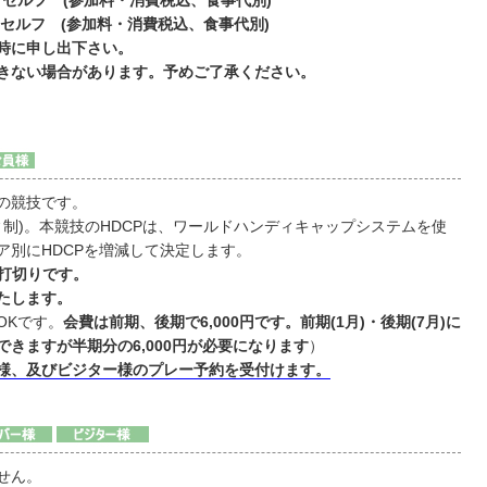
セルフ (参加料・消費税込、食事代別)
時に申し出下さい。
きない場合があります。予めご了承ください。
の競技です。
ィ制)。本競技のHDCPは、ワールドハンディキャップシステムを使
ア別にHDCPを増減して決定します。
で打切りです。
たします。
OKです。
会費は前期、後期で6,000円です。前期(1月)・後期(7月)に
きますが半期分の6,000円が必要になります
）
様、及びビジター様のプレー予約を受付けます。
せん。