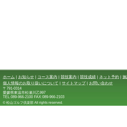
ホーム
|
お知らせ
|
コース案内
|
競技案内
|
競技成績
|
ネット予約
|
施
個人情報のお取り扱いについて
|
サイトマップ
|
お問い合わせ
〒791-0314
愛媛県東温市松瀬川乙997
TEL:089-966-2100 FAX:089-966-2103
© 松山ゴルフ倶楽部 All rights reserved.