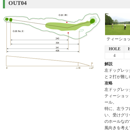
OUT04
ティーショ
HOLE
4
解説
左ドッグレッ
と２打が難し
攻略
左ドッグレッ
ティーショッ
ール。
特に、左ラフ
い、受けグリ
のホールなの
風向きを考え