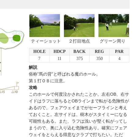
ティーショット
２打目地点
グリーン周り
HOLE
HDCP
BACK
REG
PAR
7
11
375
350
4
解説
俗称”馬の背”と呼ばれる魔のホール。
第１打ＯＢに注意。
攻略
このホールで何度泣かされたことか。左右OB、右サ
イドはラフに落ちるとOBラインまで転がる危険性が
あるので、フェアウェイまでがセーフラインと考え
ておくこと。左サイドは、樹木がスタイミーになる
可能性もある。また、ラフは浅いが堅く転がってし
まうので、奥に入り込む危険性あり。確実にフェア
ウェイをとらえる得意なクラブで打ちたい。ただ