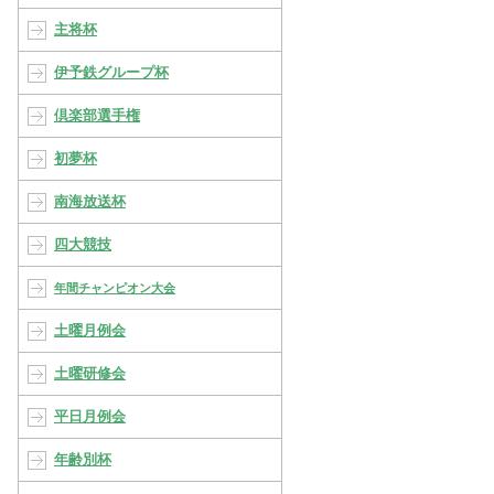
主将杯
伊予鉄グループ杯
倶楽部選手権
初夢杯
南海放送杯
四大競技
年間チャンピオン大会
土曜月例会
土曜研修会
平日月例会
年齢別杯