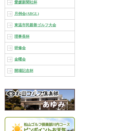
愛媛新聞社杯
月例会(ABGL)
東温市民親善ゴルフ大会
理事長杯
研修会
金曜会
開場記念杯