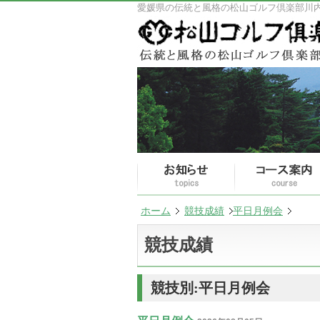
愛媛県の伝統と風格の松山ゴルフ倶楽部川
ホーム
競技成績
平日月例会
競技成績
競技別:平日月例会