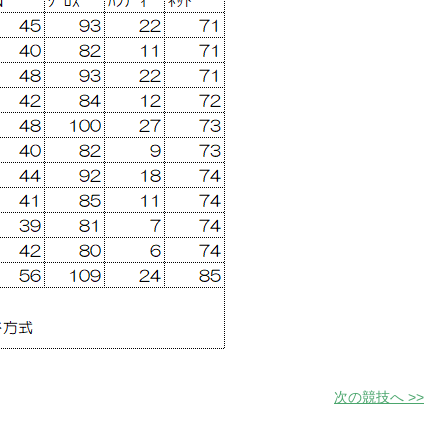
次の競技へ >>