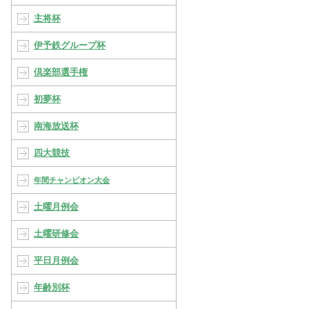
主将杯
伊予鉄グループ杯
倶楽部選手権
初夢杯
南海放送杯
四大競技
年間チャンピオン大会
土曜月例会
土曜研修会
平日月例会
年齢別杯