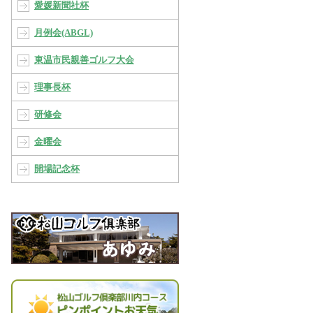
愛媛新聞社杯
月例会(ABGL)
東温市民親善ゴルフ大会
理事長杯
研修会
金曜会
開場記念杯