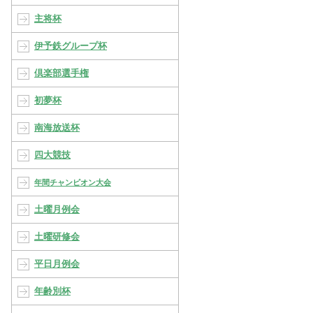
主将杯
伊予鉄グループ杯
倶楽部選手権
初夢杯
南海放送杯
四大競技
年間チャンピオン大会
土曜月例会
土曜研修会
平日月例会
年齢別杯