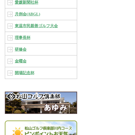
愛媛新聞社杯
月例会(ABGL)
東温市民親善ゴルフ大会
理事長杯
研修会
金曜会
開場記念杯