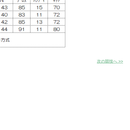
次の競技へ >>