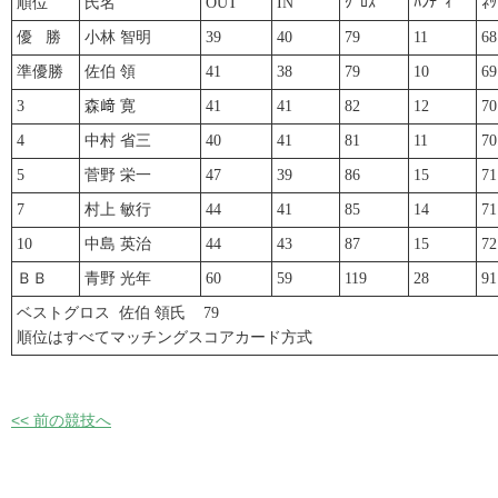
順位
氏名
OUT
IN
ｸﾞﾛｽ
ﾊﾝﾃﾞｨ
ﾈｯ
優 勝
小林 智明
39
40
79
11
68
準優勝
佐伯 領
41
38
79
10
69
3
森﨑 寛
41
41
82
12
70
4
中村 省三
40
41
81
11
70
5
菅野 栄一
47
39
86
15
71
7
村上 敏行
44
41
85
14
71
10
中島 英治
44
43
87
15
72
ＢＢ
青野 光年
60
59
119
28
91
ベストグロス 佐伯 領氏 79
順位はすべてマッチングスコアカード方式
<< 前の競技へ