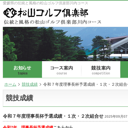
愛媛県の伝統と風格の松山ゴルフ倶楽部川内コース
ホーム
競技成績
令和７年度理事長杯予選成績・１次・２次組合
競技成績
令和７年度理事長杯予選成績・１次・２次組合せ
2025年09月0
令和7年 理事長杯予選成績
こちらから