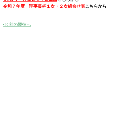
令和７年度 理事長杯１次・２次組合せ表
こちらから
<< 前の競技へ